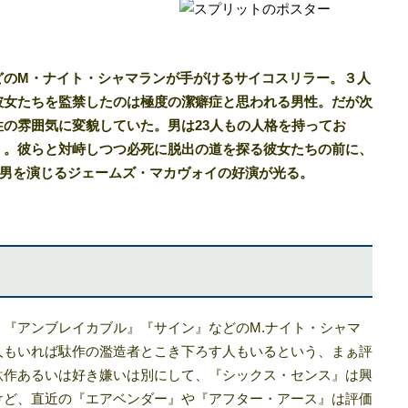
どのM・ナイト・シャマランが手がけるサイコスリラー。３人
彼女たちを監禁したのは極度の潔癖症と思われる男性。だが次
の雰囲気に変貌していた。男は23人もの人格を持ってお
く。彼らと対峙しつつ必死に脱出の道を探る彼女たちの前に、
格の男を演じるジェームズ・マカヴォイの好演が光る。
『アンブレイカブル』『サイン』などのM.ナイト・シャマ
人もいれば駄作の濫造者とこき下ろす人もいるという、まぁ評
駄作あるいは好き嫌いは別にして、『シックス・センス』は興
けど、直近の『エアベンダー』や『アフター・アース』は評価