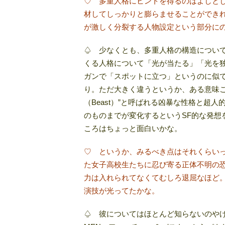
♡ 多重人格にヒントを得るのはよしと
材してしっかりと膨らませることができれ
が激しく分裂する人物設定という部分に
♤ 少なくとも、多重人格の構造につい
くる人格について「光が当たる」「光を
ガンで「スポットに立つ」というのに似
り。ただ大きく違うというか、ある意味こ
（Beast）”と呼ばれる凶暴な性格と超
のものまでが変化するというSF的な発想
ころはちょっと面白いかな。
♡ というか、みるべき点はそれくらい
た女子高校生たちに忍び寄る正体不明の
力は入れられてなくてむしろ退屈なほど
演技が光ってたかな。
♤ 彼についてはほとんど知らないのやけど