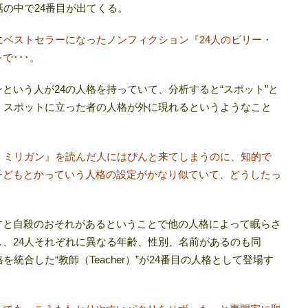
話の中で24番目が出てくる。
にベストセラーになったノンフィクション『24人のビリー・
で･･･。
という人が24の人格を持っていて、分析すると“スポット”と
、スポットに立った者の人格が外に現れるというようなこと
・ミリガン』を読んだ人にはぴんと来てしまうのに、知的で
子どもとかっていう人格の設定がかなり似ていて、どうしたっ
すと自殺のおそれがあるということで他の人格によって眠らさ
、24人それぞれに異なる年齢、性別、名前があるのも同
統合した“教師（Teacher）”が24番目の人格として登場す