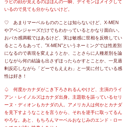
ラピの顔が見えるのはほんの一瞬、デイモンはメイクして
いるので見ても分からないけど。
♡ あまりマーベルもののことは知らないけど、X-MEN
やアベンジャーズだけでもわかっているとかなり面白い。
おバカ感満載ではあるけど、実は敏感に世相を反映してい
るところもあって、”X-MEN”というネーミングでは性差別
になるので表現を変えようとか、ことさらに人種差別を論
じながら何の結論も出さずほったらかすとことか、一見過
剰反応しながら「どーでもええわ」と一笑に付している感
性は好き！
♤ 何度かカナダがこき下ろされるんやけど、主演のライ
アン・レイノルズはカナダ出身。主題歌を謳っているセリ
ーヌ・ディオンもカナダの人。アメリカ人は何かとカナダ
を見下すようなことを言うから、それを逆手に取ってるん
やろな。あと、もちろんマーベルおなじみのエンド・ロー