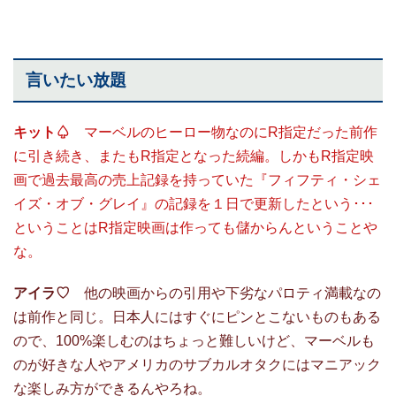
言いたい放題
キット♤
マーベルのヒーロー物なのにR指定だった前作
に引き続き、またもR指定となった続編。しかもR指定映
画で過去最高の売上記録を持っていた『フィフティ・シェ
イズ・オブ・グレイ』の記録を１日で更新したという･･･
ということはR指定映画は作っても儲からんということや
な。
アイラ
♡
他の映画からの引用や下劣なパロティ満載なの
は前作と同じ。日本人にはすぐにピンとこないものもある
ので、100%楽しむのはちょっと難しいけど、マーベルも
のが好きな人やアメリカのサブカルオタクにはマニアック
な楽しみ方ができるんやろね。