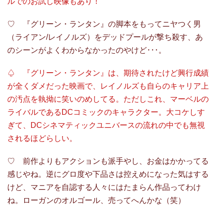
ルでのお試し映像もあり！
♡ 『グリーン・ランタン』の脚本をもってニヤつく男
（ライアン/レイノルズ）をデッドプールが撃ち殺す、あ
のシーンがよくわからなかったのやけど･･･。
♤ 『グリーン・ランタン』は、期待されたけど興行成績
が全くダメだった映画で、レイノルズも自らのキャリア上
の汚点を執拗に笑いのめしてる。ただしこれ、マーベルの
ライバルであるDCコミックのキャラクター。大コケしす
ぎて、DCシネマティックユニバースの流れの中でも無視
されるほどらしい。
♡ 前作よりもアクションも派手やし、お金はかかってる
感じやね。逆にグロ度や下品さは控えめになった気はする
けど、マニアを自認する人々にはたまらん作品ってわけ
ね。ローガンのオルゴール、売ってへんかな（笑）