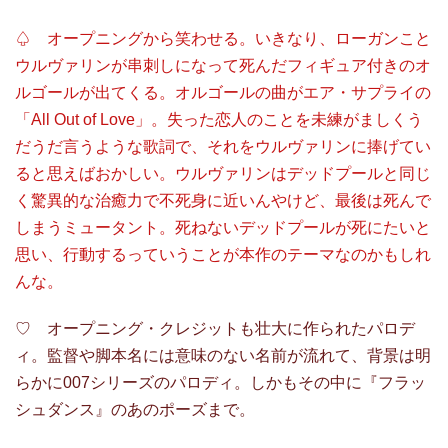
♤ オープニングから笑わせる。いきなり、ローガンこと
ウルヴァリンが串刺しになって死んだフィギュア付きのオ
ルゴールが出てくる。オルゴールの曲がエア・サプライの
「All Out of Love」。失った恋人のことを未練がましくう
だうだ言うような歌詞で、それをウルヴァリンに捧げてい
ると思えばおかしい。ウルヴァリンはデッドプールと同じ
く驚異的な治癒力で不死身に近いんやけど、最後は死んで
しまうミュータント。死ねないデッドプールが死にたいと
思い、行動するっていうことが本作のテーマなのかもしれ
んな。
♡ オープニング・クレジットも壮大に作られたパロデ
ィ。監督や脚本名には意味のない名前が流れて、背景は明
らかに007シリーズのパロディ。しかもその中に『フラッ
シュダンス』のあのポーズまで。