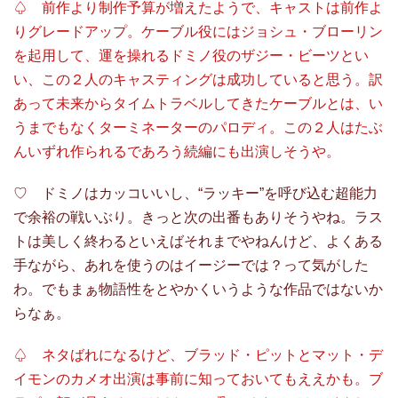
♤ 前作より制作予算が増えたようで、キャストは前作よ
りグレードアップ。ケーブル役にはジョシュ・ブローリン
を起用して、運を操れるドミノ役のザジー・ビーツとい
い、この２人のキャスティングは成功していると思う。訳
あって未来からタイムトラベルしてきたケーブルとは、い
うまでもなくターミネーターのパロディ。この２人はたぶ
んいずれ作られるであろう続編にも出演しそうや。
♡ ドミノはカッコいいし、“ラッキー”を呼び込む超能力
で余裕の戦いぶり。きっと次の出番もありそうやね。ラス
トは美しく終わるといえばそれまでやねんけど、よくある
手ながら、あれを使うのはイージーでは？って気がした
わ。でもまぁ物語性をとやかくいうような作品ではないか
らなぁ。
♤ ネタばれになるけど、ブラッド・ピットとマット・デ
イモンのカメオ出演は事前に知っておいてもええかも。ブ