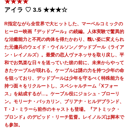
★★★★
アイラ ♡ 3.5 ★★★☆
R指定ながら全世界で大ヒットした、マーベルコミックの
ヒーロー映画『デッドプール』の続編。人体実験で驚異的
な治癒能力と不死の肉体を得たかわり、醜い姿に変えられ
た元傭兵のウェイド・ウイルソン／デッドプール（ライア
ン・レイノルズ）。最愛の恋人ヴァネッサを取り戻し、平
和でお気楽な日々を送っていた彼の前に、未来からやって
きたケーブルが現れる。ケーブルは謎の力を持つ少年の命
を狙っており、デッドプールは少年を守るべく特殊能力を
持つ面々をリクルートし、スペシャルチーム「Xフォー
ス」を結成するが…。ケーブル役にジョシュ・ブローリ
ン。モリーナ・バッカリン、ブリアナ・ヒルデブランド、
T・J・ミラーら前作のキャストも登場。『アトミック・
ブロンド』のデビッド・リーチ監督。レイノルズは脚本で
も参加。