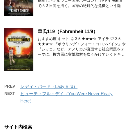
抵抗したノルウェー国王ホーコン7世が下す決断ま
での３日間を描く。国家の絶対的な危機という瀬 …
華氏119（Fahrenheit 11/9）
おすすめ度 キット ♤ 3.5 ★★★☆ アイラ ♡ 3.5
★★★☆ 『ボウリング・フォー・コロンバイン』や
『シッコ』など、アメリカが直面する社会問題をテ
ーマに、権力層に突撃取材を次々かけていくドキ …
PREV
レディ・バード（Lady Bird）
NEXT
ビューティフル・デイ（You Were Never Really
Here）
サイト内検索