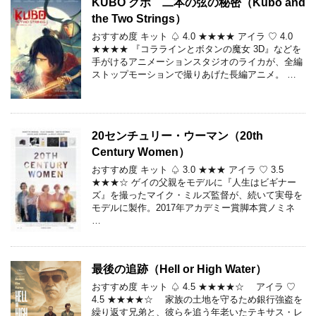
KUBO クボ 二本の弦の秘密（Kubo and
the Two Strings）
おすすめ度 キット ♤ 4.0 ★★★★ アイラ ♡ 4.0
★★★★ 『コララインとボタンの魔女 3D』などを
手がけるアニメーションスタジオのライカが、全編
ストップモーションで撮りあげた長編アニメ。 …
20センチュリー・ウーマン（20th
Century Women）
おすすめ度 キット ♤ 3.0 ★★★ アイラ ♡ 3.5
★★★☆ ゲイの父親をモデルに『人生はビギナー
ズ』を撮ったマイク・ミルズ監督が、続いて実母を
モデルに製作。2017年アカデミー賞脚本賞ノミネ
…
最後の追跡（Hell or High Water）
おすすめ度 キット ♤ 4.5 ★★★★☆ アイラ ♡
4.5 ★★★★☆ 家族の土地を守るため銀行強盗を
繰り返す兄弟と、彼らを追う年老いたテキサス・レ