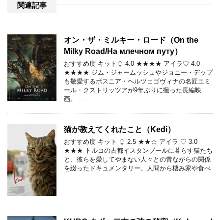
関連記事
オン・ザ・ミルキー・ロード（On the
Milky Road/На млечном путу）
おすすめ度 キット♤ 4.0 ★★★★ アイラ♡ 4.0
★★★★ ジム・ジャームッシュやジョニー・デップ
も敬愛するボスニア・ヘルツェゴヴィナの名匠エミ
ール・クストリッツアが9年ぶりに撮った長編映
画。 …
猫が教えてくれたこと（Kedi）
おすすめ度 キット ♤ 2.5 ★★☆ アイラ ♡ 3.0
★★★ トルコの古都イスタンブールに暮らす猫たち
と、彼らを愛してやまない人々との昔ながらの関係
を綴ったドキュメンタリー。人間から棲み家や食べ
…