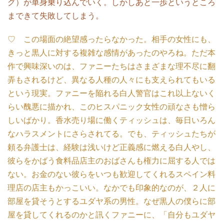
グ）が単身乗り込んでいく。しかしあと一歩というところ
まできて失敗してしまう。
♡ この場面の絶望感ったらなかった。相手の女性にも、
きっと黒人に対する複雑な感情があったのやろね。ただ本
作で興味深いのは、ファニーたちはさまざまな理不尽に翻
弄もされるけど、異なる人種の人々にも支えられてもいる
という現実。ファニーを陥れる白人警官はこれ以上ないく
らい醜悪に描かれ、このヒスパニック女性の頑なさも憎ら
しいばかり。香水売り場に働くティッシュは、毎日いろん
なハラスメントにさらされてる。
でも、ティッシュたちが
頼る弁護士は、経験は浅いけど正義感に燃える白人やし、
彼らをかばう食料品店主のおばさんも権力に屈する人では
ない。お金のない彼らをいつも歓迎してくれるスペイン料
理店の店主もかっこいい。なかでも印象的なのが、２人に
部屋を貸そうとするユダヤ系の男性。なぜ黒人の僕らに部
屋を貸してくれるのかと訊くファニーに、「自分もユダヤ