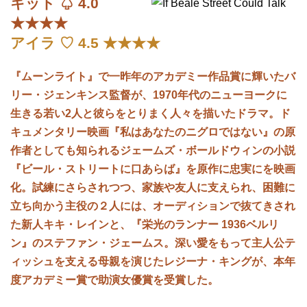
キット ♤ 4.0
★★★★
アイラ ♡ 4.5 ★★★★
『ムーンライト』で一昨年のアカデミー作品賞に輝いたバ
リー・ジェンキンス監督が、1970年代のニューヨークに
生きる若い2人と彼らをとりまく人々を描いたドラマ。ド
キュメンタリー映画『私はあなたのニグロではない』の原
作者としても知られるジェームズ・ボールドウィンの小説
『ビール・ストリートに口あらば』を原作に忠実にを映画
化。試練にさらされつつ、家族や友人に支えられ、困難に
立ち向かう主役の２人には、オーディションで抜てきされ
た新人キキ・レインと、『栄光のランナー 1936ベルリ
ン』のステファン・ジェームス。深い愛をもって主人公テ
ィッシュを支える母親を演じたレジーナ・キングが、本年
度アカデミー賞で助演女優賞を受賞した。