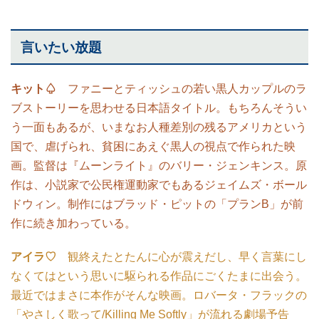
言いたい放題
キット♤
ファニーとティッシュの若い黒人カップルのラ
ブストーリーを思わせる日本語タイトル。もちろんそうい
う一面もあるが、いまなお人種差別の残るアメリカという
国で、虐げられ、貧困にあえぐ黒人の視点で作られた映
画。監督は『ムーンライト』のバリー・ジェンキンス。原
作は、小説家で公民権運動家でもあるジェイムズ・ボール
ドウィン。制作にはブラッド・ピットの「プランB」が前
作に続き加わっている。
アイラ♡
観終えたとたんに心が震えだし、早く言葉にし
なくてはという思いに駆られる作品にごくたまに出会う。
最近ではまさに本作がそんな映画。ロバータ・フラックの
「やさしく歌って/Killing Me Softly」が流れる劇場予告