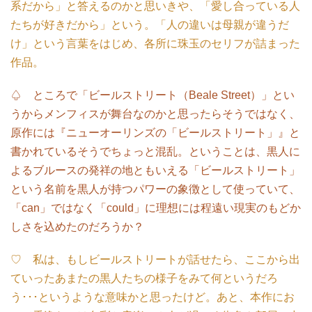
系だから」と答えるのかと思いきや、「愛し合っている人
たちが好きだから」という。「人の違いは母親が違うだ
け」という言葉をはじめ、各所に珠玉のセリフが詰まった
作品。
♤ ところで「ビールストリート（Beale Street）」とい
うからメンフィスが舞台なのかと思ったらそうではなく、
原作には『ニューオーリンズの「ビールストリート」』と
書かれているそうでちょっと混乱。ということは、黒人に
よるブルースの発祥の地ともいえる「ビールストリート」
という名前を黒人が持つパワーの象徴として使っていて、
「can」ではなく「could」に理想には程遠い現実のもどか
しさを込めたのだろうか？
♡ 私は、もしビールストリートが話せたら、ここから出
ていったあまたの黒人たちの様子をみて何というだろ
う･･･というような意味かと思ったけど。あと、本作にお