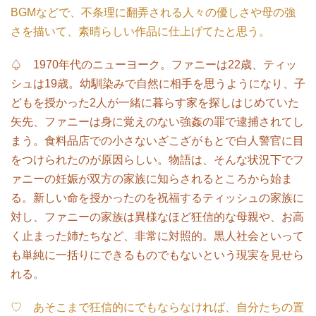
BGMなどで、不条理に翻弄される人々の優しさや母の強
さを描いて、素晴らしい作品に仕上げてたと思う。
♤ 1970年代のニューヨーク。ファニーは22歳、ティッ
シュは19歳。幼馴染みで自然に相手を思うようになり、子
どもを授かった2人が一緒に暮らす家を探しはじめていた
矢先、ファニーは身に覚えのない強姦の罪で逮捕されてし
まう。食料品店での小さないざこざがもとで白人警官に目
をつけられたのが原因らしい。物語は、そんな状況下でフ
ァニーの妊娠が双方の家族に知らされるところから始ま
る。新しい命を授かったのを祝福するティッシュの家族に
対し、ファニーの家族は異様なほど狂信的な母親や、お高
く止まった姉たちなど、非常に対照的。黒人社会といって
も単純に一括りにできるものでもないという現実を見せら
れる。
♡ あそこまで狂信的にでもならなければ、自分たちの置