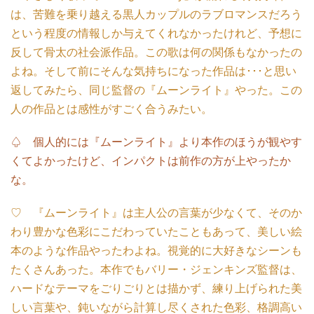
は、苦難を乗り越える黒人カップルのラブロマンスだろう
という程度の情報しか与えてくれなかったけれど、予想に
反して骨太の社会派作品。この歌は何の関係もなかったの
よね。そして前にそんな気持ちになった作品は･･･と思い
返してみたら、同じ監督の『ムーンライト』やった。この
人の作品とは感性がすごく合うみたい。
♤ 個人的には『ムーンライト』より本作のほうが観やす
くてよかったけど、インパクトは前作の方が上やったか
な。
♡ 『ムーンライト』は主人公の言葉が少なくて、そのか
わり豊かな色彩にこだわっていたこともあって、美しい絵
本のような作品やったわよね。視覚的に大好きなシーンも
たくさんあった。本作でもバリー・ジェンキンズ監督は、
ハードなテーマをごりごりとは描かず、練り上げられた美
しい言葉や、鈍いながら計算し尽くされた色彩、格調高い