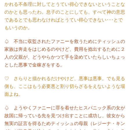
かれる不条理に対してとうてい得心できないということな
のかとも思ったわ。息子のことにしても、すべて神の意思
であるとでも思わなければとうてい得心できない･･･とで
もいうのか。
♤ 不当に収監されたファニーを救うためにティッシュの
家族は奔走をはじめるのやけど、費用を捻出するために２
人の父親が、どうやらかつて手を染めていたらしいちょっ
とした悪事で金稼ぎをする。
♡ さらりと描かれるだけやけど、悪事は悪事。でも見る
側も、ここはもう必要悪と割り切らざるをえないような場
面よね。
♤ ようやくファニーに罪を着せたヒスパニック系の女が
故国に帰っている先を見つけ出すことに成功し、彼女から
無実の証言を得るためティッシュの母親（レジーナ・キン