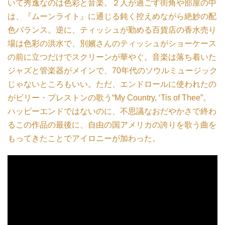
いて秀逸なのは色彩と音楽。２人が過ごす街角や部屋の中
は、『ムーンライト』に通じる
鈍く控えめながら絶妙の
配
色バランス。逆に、ティッシュが勤める百貨店の香水売り
場は色彩の洪水で、別嬪さんのティッシュがショーケース
の前に立つだけでスクリーンが華やぐ。音楽は落ち着いた
ジャズと管楽器がメインで、70年代のソウルミュージック
じゃないところもいい。ただ、エンドロールに使われたの
がビリー・プレストンの歌う“My Country, ‘Tis of Thee”。
ハッピーエンドではないのに、不思議なおだやかさで終わ
るこの作品の最後に、自由の国アメリカの誇りを歌う曲を
もってきたことでアイロニーが加わった。