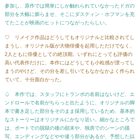
参加し、原作では簡単にしか触れられていなかったドガの
部分を大幅に膨らませ、そこにダスティン・ホフマンを充
てたことが映画のヒットにつながったらしい。
♡ リメイク作品はどうしてもオリジナルと比較されてし
まうし、オリジナル版が大物俳優を起用しただけでなく、
2人ともに俳優としての絶頂期。いずれにとっても評価の
高い代表作だけに、本作にはどうしても小粒感が漂ってし
まうのやけど、その分を差し引いてもなかなかよく作られ
ていて、十分面白かった。
♤ 本作では、スタッフにトランボの名前はないけど、エ
ンドロールで名前がちらっと出たように、オリジナルの脚
本で書き足した部分をそのまま採用しているため、基本的
なストーリーはオリジナルにかなり近い。細かなところで
は、ボートでの脱獄の後の顛末や、独房でのシーンの描
写、エンディングなどやや違う部分があるが、予想した以