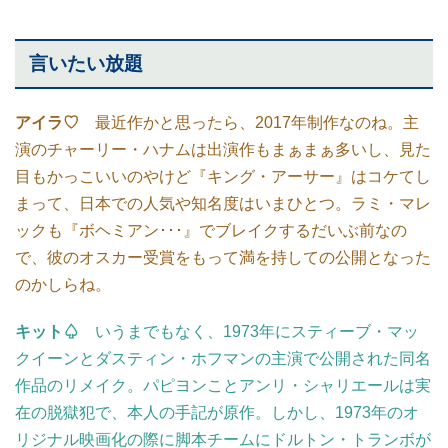
言いたい放題
アイラ♡
最近作かと思ったら、2017年制作なのね。主
演のチャーリー・ハナムは出演作もまぁまぁ多いし、見た
目もかっこいいのやけど『キング・アーサー』はコケてし
まって、日本での人気や知名度はいまひとつ。ラミ・マレ
ックも『ボヘミアン･･･』でブレイクするだいぶ前なの
で、彼のオスカー受賞をもって満を持しての公開となった
のかしらね。
キット♤
いうまでもなく、1973年にスティーブ・マッ
クイーンとダスティン・ホフマンの主演で公開された同名
作品のリメイク。パピヨンことアンリ・シャリエールは実
在の脱獄犯で、本人の手記が原作。しかし、1973年のオ
リジナル映画化の際に脚本チームにドルトン・トランボが