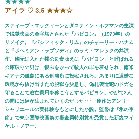
★★★★
アイラ ♡ 3.5 ★★★☆
スティーブ・マックィーンとダスティン・ホフマンの主演
で脱獄映画の金字塔とされた『パピヨン』（1973年）の
リメイク。『パシフィック・リム』のチャーリー・ハナム
と『ボヘミアン・ラプソディ』のラミ・マレックの共演
作。胸元に入れた蝶の刺青ゆえに「パピヨン」と呼ばれる
金庫破りの男は、恨みをかって殺人の罪を着せられ、南米
ギアナの孤島にある刑務所に投獄される。あまりに過酷な
環境から抜け出すため脱獄を決意し、偽札製造犯のドガを
守ることで逃亡費用を稼ごうとするパピヨン。やがて2人
の間には絆が生まれていくのだった･･･。原作はアンリ・
シャリエールの実体験をもとにした小説。監督は『氷の季
節』で東京国際映画祭の審査員特別賞を受賞した新鋭マイ
ケル・ノアー。