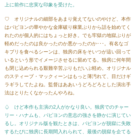
上に前作に忠実な印象を受けた。
♡ オリジナルの細部をあまり覚えてないのやけど、本作
はパピヨンの華やかな金庫破り稼業ぶりから話を始めてく
れたのが個人的にはちょっと好き。でも牢獄の地獄ぶりが
軽めだったのは良かったのか悪かったのか･･･。有名なゴ
キブリを食べるシーンは、独房の床をそいつが這い回って
いるという形でイメージさせるに留めてる。独房に何年間
も閉じ込められる艱難辛苦ぶりもだいぶ軽め。オリジナル
のスティーブ・マックィーンはもっと薄汚れて、目だけギ
ラギラしてたよね。監督はああいうどろどろとした演出手
法はとりたくなかったんやろね。
♤ けど本作も主演の2人がかなり良い。独房でのチャー
リー・ハナムも、パピヨンの意志の強さを静かに演じてい
るし。オリジナル版を観たときは、パピヨンが脱獄に失敗
するたびに独房に長期間入れられて、最後の脱獄を企てる