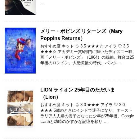
…
メリー・ポピンズ リターンズ（Mary
Poppins Returns）
おすすめ度 キット ♤ 3.5 ★★★☆ アイラ ♡ 3.5
★★★☆ アカデミー賞5部門に輝いたディズニー映
画「メリー・ポピンズ」（1964）の続編。舞台は25
年後のロンドン。大恐慌後の時代、バンク …
LION ライオン 25年目のただいま
（Lion）
おすすめ度 キット ♤ 3.0 ★★★ アイラ ♡ 3.0
★★★ 5歳のときにインドで迷子になり、オースト
ラリア人夫婦の養子となった少年が25年後、Google
Earthと幼時のかすかな記憶を頼り …