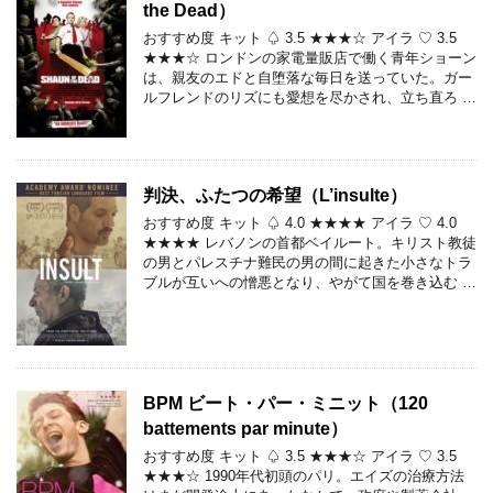
the Dead）
おすすめ度 キット ♤ 3.5 ★★★☆ アイラ ♡ 3.5
★★★☆ ロンドンの家電量販店で働く青年ショーン
は、親友のエドと自堕落な毎日を送っていた。ガー
ルフレンドのリズにも愛想を尽かされ、立ち直ろ …
判決、ふたつの希望（L’insulte）
おすすめ度 キット ♤ 4.0 ★★★★ アイラ ♡ 4.0
★★★★ レバノンの首都ベイルート。キリスト教徒
の男とパレスチナ難民の男の間に起きた小さなトラ
ブルが互いへの憎悪となり、やがて国を巻き込む …
BPM ビート・パー・ミニット（120
battements par minute）
おすすめ度 キット ♤ 3.5 ★★★☆ アイラ ♡ 3.5
★★★☆ 1990年代初頭のパリ。エイズの治療方法