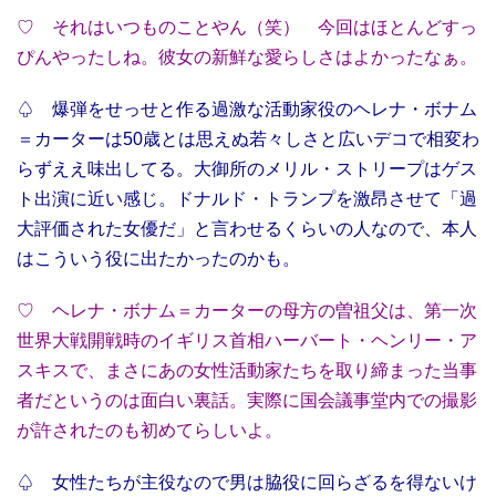
♡ それはいつものことやん（笑） 今回はほとんどすっ
ぴんやったしね。彼女の新鮮な愛らしさはよかったなぁ。
♤ 爆弾をせっせと作る過激な活動家役のヘレナ・ボナム
＝カーターは50歳とは思えぬ若々しさと広いデコで相変わ
らずええ味出してる。大御所のメリル・ストリープはゲス
ト出演に近い感じ。ドナルド・トランプを激昂させて「過
大評価された女優だ」と言わせるくらいの人なので、本人
はこういう役に出たかったのかも。
♡ ヘレナ・ボナム＝カーターの母方の曽祖父は、第一次
世界大戦開戦時のイギリス首相ハーバート・ヘンリー・ア
スキスで、まさにあの女性活動家たちを取り締まった当事
者だというのは面白い裏話。実際に国会議事堂内での撮影
が許されたのも初めてらしいよ。
♤ 女性たちが主役なので男は脇役に回らざるを得ないけ