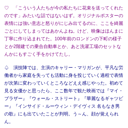
♡ 「こういう人たちが今の私たちに花束を送ってくれた
のです」みたいな話ではないはず。オリジナルポスターの
表情には強い意志と怒りがにじみ出てるのに、ここを綺麗
ごとにしてしまってはあかんよね。けど、映像はほんまに
丁寧に作り込まれてた。100年前のロンドンの下町の様子
とか2階建ての乗合自動車とか、あと洗濯工場のセットな
んかにもすごく手をかけてたし。
♤ 演技陣では、主演のキャリー・マリガンが、平凡な労
働者から家庭を失っても活動に身を投じていく過程で表情
が次第に変わっていくところなどええ感じやった。初めて
見る女優かと思ったら、ここ数年で観た映画では『マイ・
ブラザー』『ウォール・ストリート』『華麗なるギャツビ
ー』『インサイド・ルーウィン・デイヴィス 名もなき男
の歌』にも出ていたことが判明。う～ん、顔が覚えられ
ん。