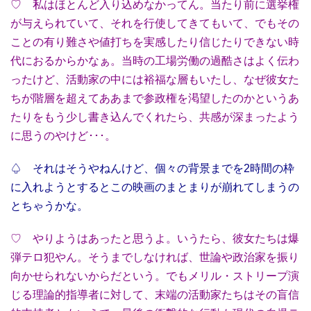
♡ 私はほとんど入り込めなかってん。当たり前に選挙権
が与えられていて、それを行使してきてもいて、でもその
ことの有り難さや値打ちを実感したり信じたりできない時
代におるからかなぁ。当時の工場労働の過酷さはよく伝わ
ったけど、活動家の中には裕福な層もいたし、なぜ彼女た
ちが階層を超えてああまで参政権を渇望したのかというあ
たりをもう少し書き込んでくれたら、共感が深まったよう
に思うのやけど･･･。
♤ それはそうやねんけど、個々の背景までを2時間の枠
に入れようとするとこの映画のまとまりが崩れてしまうの
とちゃうかな。
♡ やりようはあったと思うよ。いうたら、彼女たちは爆
弾テロ犯やん。そうまでしなければ、世論や政治家を振り
向かせられないからだという。でもメリル・ストリープ演
じる理論的指導者に対して、末端の活動家たちはその盲信