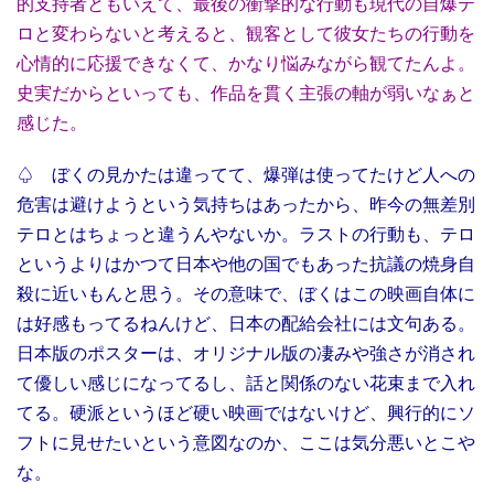
的支持者ともいえて、最後の衝撃的な行動も現代の自爆テ
ロと変わらないと考えると、観客として彼女たちの行動を
心情的に応援できなくて、かなり悩みながら観てたんよ。
史実だからといっても、作品を貫く主張の軸が弱いなぁと
感じた。
♤ ぼくの見かたは違ってて、爆弾は使ってたけど人への
危害は避けようという気持ちはあったから、昨今の無差別
テロとはちょっと違うんやないか。ラストの行動も、テロ
というよりはかつて日本や他の国でもあった抗議の焼身自
殺に近いもんと思う。その意味で、ぼくはこの映画自体に
は好感もってるねんけど、日本の配給会社には文句ある。
日本版のポスターは、オリジナル版の凄みや強さが消され
て優しい感じになってるし、話と関係のない花束まで入れ
てる。硬派というほど硬い映画ではないけど、興行的にソ
フトに見せたいという意図なのか、ここは気分悪いとこや
な。