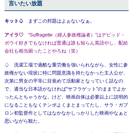
言いたい放題
キット♤
まずこの邦題はよぉないなぁ。
アイラ♡
“Suffragette（婦人参政権論者）”はデビッド・
ボウイ好きでもなければ普通は誰も知らん英語やし、配給
会社も相当困ったことやろね（笑）
♤ 洗濯工場で過酷な重労働を強いられながら、女性に参
政権がない現状に特に問題意識を持たなかった主人公が、
次第に男女の平等に目覚めて活動家となっていく話なの
で、適当な日本語がなければ“サフラゲット”のままでよか
ったんとちゃうかな。けど、映画自体は必要以上に説明的
になることもなくテンポよくまとまってたし、サラ・ガブ
ロン初監督作としてはなかなかしっかりした映画やなぁと
思いながら観た。