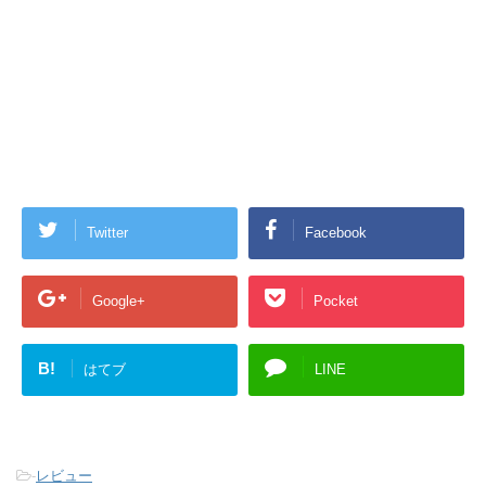
Twitter
Facebook
Google+
Pocket
B!
はてブ
LINE
-
レビュー