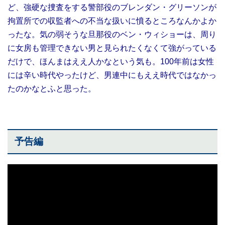
ど、強硬な捜査をする警部役のブレンダン・グリーソンが
拘置所での収監者への不当な扱いに憤るところなんかよか
ったな。気の弱そうな旦那役のベン・ウィショーは、周り
に女房も管理できない男と見られたくなくて強がっている
だけで、ほんまはええ人かなという気も。100年前は女性
には辛い時代やったけど、男連中にもええ時代ではなかっ
たのかなとふと思った。
予告編