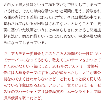
乏白人＋黒人奴隷という二項対立だけで説明してしまって
いるけど、そんな単純な話なのかと疑問に思う。搾取され
る側の内部でも差別はあったはずで、それは物語の中でも
匂わされてはいるが回収はされてない。ということで、史
実に基づいた映画というには本当らしさに欠けるし問題提
起も浅い。娯楽作品というには楽しめない。中途半端な映
画になってしまっている。
♡ アカデミー委員会もこのところ人種間の公平性につい
てナーバスになってるから、敢えてこのテーマをぶつけて
きたのかなという気はした。2017年のアカデミー賞候補
作には人種をテーマにするものが多かったし、大半が未公
開なのでよくはわからないけど、どれももっと鋭く切り込
んでいる印象はあるわね。アカデミー賞といえば、モーゼ
ス役のマハーシャ・アリは作品賞の『ムーンライト』で助
演男優賞を取ったけど。