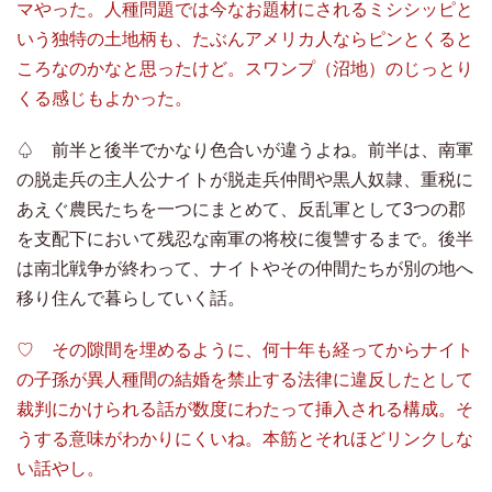
マやった。人種問題では今なお題材にされるミシシッピと
いう独特の土地柄も、たぶんアメリカ人ならピンとくると
ころなのかなと思ったけど。スワンプ（沼地）のじっとり
くる感じもよかった。
♤ 前半と後半でかなり色合いが違うよね。前半は、南軍
の脱走兵の主人公ナイトが脱走兵仲間や黒人奴隷、重税に
あえぐ農民たちを一つにまとめて、反乱軍として3つの郡
を支配下において残忍な南軍の将校に復讐するまで。後半
は南北戦争が終わって、ナイトやその仲間たちが別の地へ
移り住んで暮らしていく話。
♡ その隙間を埋めるように、何十年も経ってからナイト
の子孫が異人種間の結婚を禁止する法律に違反したとして
裁判にかけられる話が数度にわたって挿入される構成。そ
うする意味がわかりにくいね。本筋とそれほどリンクしな
い話やし。