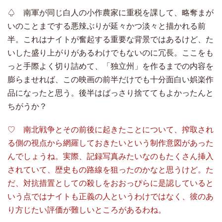
♤ 南軍が同じ白人の小作農家に重税を課して、略奪まが
いのことまでする悪辣ぶりが延々かつ淡々と描かれる前
半。これはナイトが奮起する重要な背景ではあるけど、た
いした盛り上がりがあるわけでもないのに冗長。ここをも
っと手際よく切り詰めて、「独立州」を作るまでの内容を
膨らませれば、この映画の前半だけでも十分面白い娯楽作
品になったと思う。後半はばっさり捨ててもよかったんと
ちがうか？
♡ 南北戦争とその前後に起きたことについて、搾取され
る側の視点から網羅しておきたいという制作意図があった
んでしょうね。実際、記録写真みたいなのもたくさん挿入
されていて、歴史もの路線を狙ったのかなと思うけど。た
だ、対抗措置としての殺しをおおっぴらに是認していると
いう点ではナイトも正義の人というわけではなく、彼のあ
り方じたい評価が難しいところがあるわね。