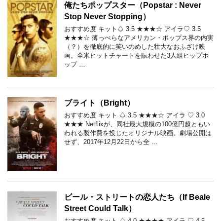
俺たちポップスター（Popstar : Never
Stop Never Stopping）
おすすめ度 キット♤ 3.5 ★★★☆ アイラ♡ 3.5
★★★☆ 薄っぺらなアメリカン・ポップス界の内実
（？）を徹底的に笑いのめした壮大なおふざけ映
画。全米ヒットチャートを賑わせた3人組ヒップホ
ップ …
ブライト（Bright）
おすすめ度 キット ♤ 3.5 ★★★☆ アイラ ♡ 3.0
★★★ Netflixが、同社最大規模の100億円超ともい
われる製作費を投じたオリジナル映画。劇場公開は
せず、2017年12月22日から全 …
ビール・ストリートの恋人たち（If Beale
Street Could Talk）
おすすめ度 キット ♤ 4.0 ★★★★ アイラ ♡ 4.5