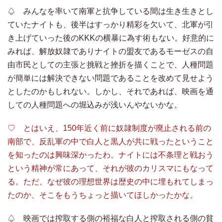
♤ みんなを率いて南軍と抗争している間は生き生きとし
ていたナイトも、後半はすっかり精彩を欠いて、北軍が引
き上げていった後のKKKの横暴に為す術もない。好意的に
みれば、解放奴隷でありナイトの盟友であるモーゼスの自
由市民としての主張と挑戦と挫折を描くことで、人種問題
が簡単には解決できない問題であることを改めて見せよう
としたのかもしれない。しかし、それであれば、映画を通
しての人種問題への堀込みが浅いんやないかな。
♡ とはいえ、150年近く前に奴隷制度が廃止される前の
南部で、反乱軍の中で白人と黒人が共に戦ったということ
を知ったのは興味深かったわ。ナイトには不条理と戦おう
という精神が常にあって、それが彼のカリスマにもなって
る。ただ、なぜ彼の理想世界は歴史の中に埋もれてしまっ
たのか、そこをもうちょっと描いてほしかったかな。
♤ 映画では搾取する側の裕福な白人と搾取される側の貧