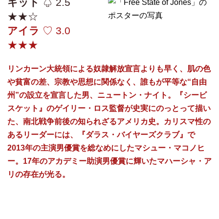
キット
♤ 2.5
★★☆
アイラ
♡ 3.0
★★★
リンカーン大統領による奴隷解放宣言よりも早く、肌の色
や貧富の差、宗教や思想に関係なく、誰もが平等な“自由
州”の設立を宣言した男、ニュートン・ナイト。
『シービ
スケット』のゲイリー・ロス監督が史実にのっとって描い
た、南北戦争前後の知られざるアメリカ史。カリスマ性の
あるリーダーには、
『ダラス・バイヤーズクラブ』で
2013年の主演男優賞を総なめにしたマシュー・マコノヒ
ー。17年のアカデミー助演男優賞に輝いたマハーシャ・ア
リの存在が光る。