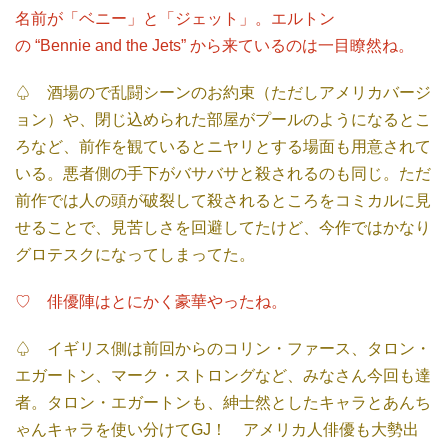
名前が「ベニー」と「ジェット」。エルトン
の “Bennie and the Jets” から来ているのは一目瞭然ね。
♤ 酒場ので乱闘シーンのお約束（ただしアメリカバージ
ョン）や、閉じ込められた部屋がプールのようになるとこ
ろなど、前作を観ているとニヤリとする場面も用意されて
いる。悪者側の手下がバサバサと殺されるのも同じ。ただ
前作では人の頭が破裂して殺されるところをコミカルに見
せることで、見苦しさを回避してたけど、今作ではかなり
グロテスクになってしまってた。
♡ 俳優陣はとにかく豪華やったね。
♤ イギリス側は前回からのコリン・ファース、タロン・
エガートン、マーク・ストロングなど、みなさん今回も達
者。タロン・エガートンも、紳士然としたキャラとあんち
ゃんキャラを使い分けてGJ！ アメリカ人俳優も大勢出