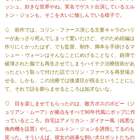
ッシュ。好きな世界やね。実名でゲスト出演しているエル
トン・ジョンも、そこを大いに愉しんでいる様子で。
♤ 前作では、コリン・ファース演じる主要キャラのハリ
ーがあっさり死んでしまって驚いたけど、そのため続編は
作りにくかったはず。でも監督、制作、脚本を手掛けるマ
シュー・ヴォーンはそんなことにめげることなく、銃弾で
破壊された脳でも再生させてしまうハイテク治療技術があ
ったという取って付けた話でコリン・ファースを再登場さ
せる。しかも、この治療では後遺症が残るということにし
て、それで話を膨らませるところは如才ないな。
♡ 目を楽しませてもらったのは、敵方ボスのポピー（ジ
ュリアン・ムーア）が拠点をすべて60年代風にポップに作
っているところ。自宅はアメリカン・ダイナー風（凶悪な
挽肉機を設置）やし。エルトン・ジョンを誘拐してるのも
笑った。そういえば、彼女の凶暴な飼い犬ロボットたちの